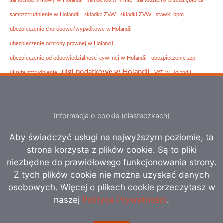
samochód firmowy w Holandii
samochód w firmie
samodzielny przedsiębiorca
samozatrudnienie w Holandii
składka ZVW
składki ZVW
stawki bpm
ubezpieczenie chorobowe/wypadkowe w Holandii
ubezpieczenie ochrony prawnej w Holandii
ubezpieczenie od odpowiedzialności cywilnej w Holandii
ubezpieczenie zzp
ulgi podatkowe w Holandii
ukryte zatrudnienie
VAT w Holandii
VOF
windykacja
windykacja naloeżności w Holandii
własna firma w Holandii
Zasiłek dla bezrobotnych w Holandii
zasiłki w Holandii
Informacja o cookie (ciasteczkach)
zmiany podatkowe Holandia
zorgtoeslag
Zorgverzekeringswet
ZVW
Aby świadczyć usługi na najwyższym poziomie, ta
ZZP
zwolnienie z bpm
strona korzysta z plików cookie. Są to pliki
niezbędne do prawidłowego funkcjonowania strony.
Z tych plików cookie nie można uzyskać danych
osobowych. Więcej o plikach cookie przeczytasz w
naszej
Polityce Prywatności
.
Copyright © 2026 WB-Administration B.V. | All rights
reserved