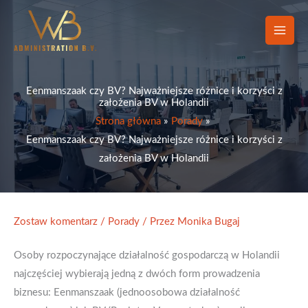
Przejdź
do
treści
Eenmanszaak czy BV? Najważniejsze różnice i korzyści z
założenia BV w Holandii
Strona główna
Porady
Eenmanszaak czy BV? Najważniejsze różnice i korzyści z
założenia BV w Holandii
Zostaw komentarz
/
Porady
/ Przez
Monika Bugaj
Osoby rozpoczynające działalność gospodarczą w Holandii
najczęściej wybierają jedną z dwóch form prowadzenia
biznesu: Eenmanszaak (jednoosobowa działalność