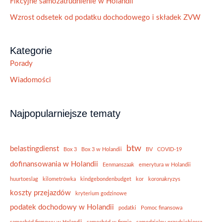
Fikcyjne samozatrudnienie w Holandii
Wzrost odsetek od podatku dochodowego i składek ZVW
Kategorie
Porady
Wiadomości
Najpopularniejsze tematy
btw
belastingdienst
Box 3
Box 3 w Holandii
BV
COVID-19
dofinansowania w Holandii
Eenmanszaak
emerytura w Holandii
huurtoeslag
kilometrówka
kindgebondenbudget
kor
koronakryzys
koszty przejazdów
kryterium godzinowe
podatek dochodowy w Holandii
podatki
Pomoc finansowa