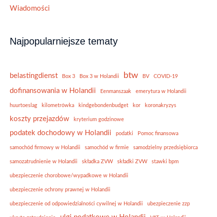
Wiadomości
Najpopularniejsze tematy
btw
belastingdienst
Box 3
Box 3 w Holandii
BV
COVID-19
dofinansowania w Holandii
Eenmanszaak
emerytura w Holandii
huurtoeslag
kilometrówka
kindgebondenbudget
kor
koronakryzys
koszty przejazdów
kryterium godzinowe
podatek dochodowy w Holandii
podatki
Pomoc finansowa
samochód firmowy w Holandii
samochód w firmie
samodzielny przedsiębiorca
samozatrudnienie w Holandii
składka ZVW
składki ZVW
stawki bpm
ubezpieczenie chorobowe/wypadkowe w Holandii
ubezpieczenie ochrony prawnej w Holandii
ubezpieczenie od odpowiedzialności cywilnej w Holandii
ubezpieczenie zzp