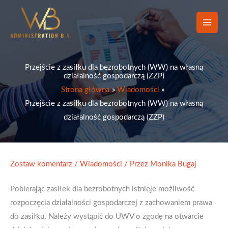
Przejdź
do
treści
Przejście z zasiłku dla bezrobotnych (WW) na własną
działalność gospodarczą (ZZP)
Strona główna
Wiadomości
Przejście z zasiłku dla bezrobotnych (WW) na własną
działalność gospodarczą (ZZP)
Zostaw komentarz
/
Wiadomości
/ Przez
Monika Bugaj
Pobierając zasiłek dla bezrobotnych istnieje możliwość
rozpoczęcia działalności gospodarczej z zachowaniem prawa
do zasiłku. Należy wystąpić do UWV o zgodę na otwarcie