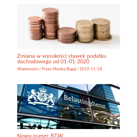
Zmiana w wysokości stawek podatku
dochodowego od 01-01-2020
Wiadomości
/ Przez
Monika Bugaj
/
2019-11-18
Nowy numer BTW