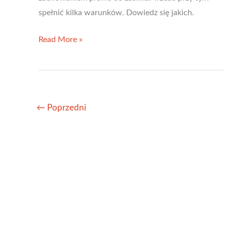
spełnić kilka warunków. Dowiedz się jakich.
Przejście
Read More »
z
zasiłku
dla
bezrobotnych
←
Poprzedni
(WW)
na
własną
działalność
gospodarczą
(ZZP)