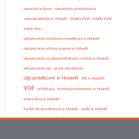
samochód w firmie
samodzielny przedsiębiorca
samozatrudnienie w Holandii
składka ZVW
składki ZVW
stawki bpm
ubezpieczenie chorobowe/wypadkowe w Holandii
ubezpieczenie ochrony prawnej w Holandii
ubezpieczenie od odpowiedzialności cywilnej w Holandii
ubezpieczenie zzp
ukryte zatrudnienie
ulgi podatkowe w Holandii
VAT w Holandii
VOF
windykacja
windykacja naloeżności w Holandii
własna firma w Holandii
Zasiłek dla bezrobotnych w Holandii
zasiłki w Holandii
zmiany podatkowe Holandia
zorgtoeslag
ZZP
Zorgverzekeringswet
ZVW
zwolnienie z bpm