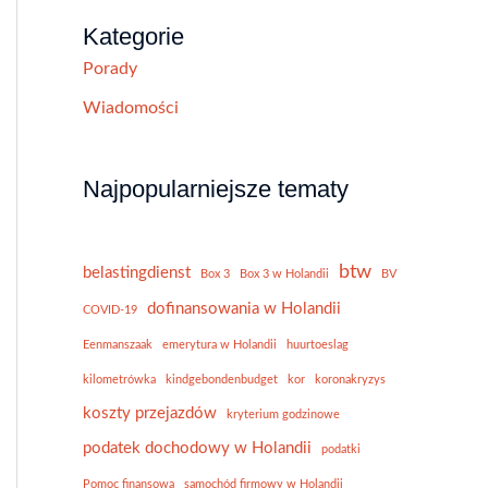
Kategorie
Porady
Wiadomości
Najpopularniejsze tematy
btw
belastingdienst
Box 3
Box 3 w Holandii
BV
dofinansowania w Holandii
COVID-19
Eenmanszaak
emerytura w Holandii
huurtoeslag
kilometrówka
kindgebondenbudget
kor
koronakryzys
koszty przejazdów
kryterium godzinowe
podatek dochodowy w Holandii
podatki
Pomoc finansowa
samochód firmowy w Holandii