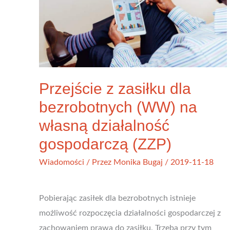
Przejście z zasiłku dla
bezrobotnych (WW) na
własną działalność
gospodarczą (ZZP)
Wiadomości
/ Przez
Monika Bugaj
/
2019-11-18
Pobierając zasiłek dla bezrobotnych istnieje
możliwość rozpoczęcia działalności gospodarczej z
zachowaniem prawa do zasiłku. Trzeba przy tym