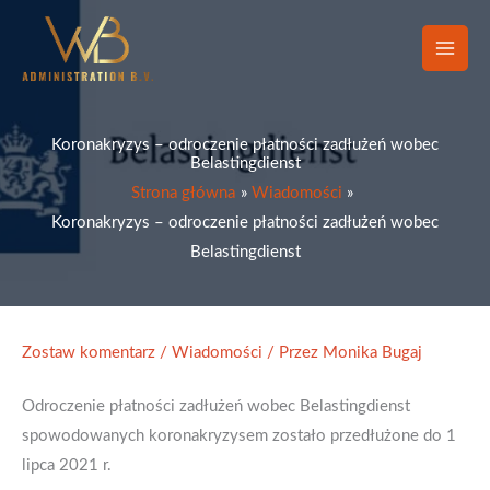
Przejdź
do
treści
Koronakryzys – odroczenie płatności zadłużeń wobec
Belastingdienst
Strona główna
Wiadomości
Koronakryzys – odroczenie płatności zadłużeń wobec
Belastingdienst
Zostaw komentarz
/
Wiadomości
/ Przez
Monika Bugaj
Odroczenie płatności zadłużeń wobec Belastingdienst
spowodowanych koronakryzysem zostało przedłużone do 1
lipca 2021 r.