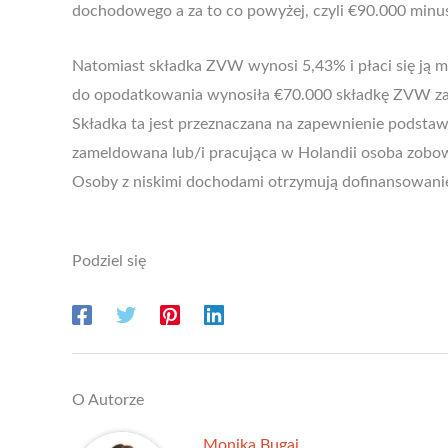
dochodowego a za to co powyżej, czyli €90.000 minu
Natomiast składka ZVW wynosi 5,43% i płaci się ją m
do opodatkowania wynosiła €70.000 składkę ZVW za
Składka ta jest przeznaczana na zapewnienie podsta
zameldowana lub/i pracująca w Holandii osoba zobow
Osoby z niskimi dochodami otrzymują dofinansowanie
Podziel się
O Autorze
Monika Bugaj