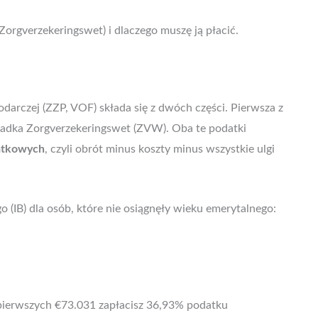
Zorgverzekeringswet) i dlaczego muszę ją płacić.
arczej (ZZP, VOF) składa się z dwóch części. Pierwsza z
składka Zorgverzekeringswet (ZVW). Oba te podatki
datkowych
, czyli obrót minus koszty minus wszystkie ulgi
(IB) dla osób, które nie osiągnęły wieku emerytalnego:
od pierwszych €73.031 zapłacisz 36,93% podatku