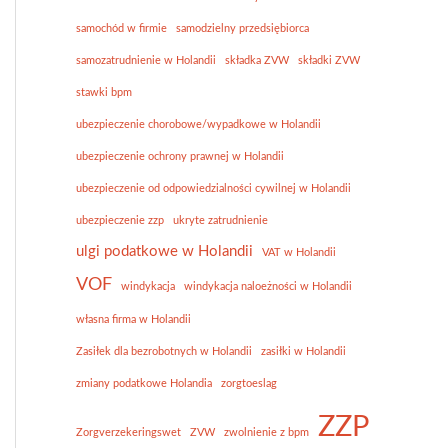
samochód w firmie
samodzielny przedsiębiorca
samozatrudnienie w Holandii
składka ZVW
składki ZVW
stawki bpm
ubezpieczenie chorobowe/wypadkowe w Holandii
ubezpieczenie ochrony prawnej w Holandii
ubezpieczenie od odpowiedzialności cywilnej w Holandii
ubezpieczenie zzp
ukryte zatrudnienie
ulgi podatkowe w Holandii
VAT w Holandii
VOF
windykacja
windykacja naloeżności w Holandii
własna firma w Holandii
Zasiłek dla bezrobotnych w Holandii
zasiłki w Holandii
zmiany podatkowe Holandia
zorgtoeslag
ZZP
Zorgverzekeringswet
ZVW
zwolnienie z bpm