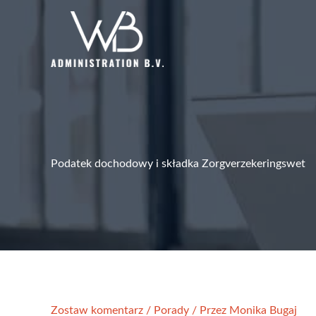
Przejdź
do
treści
Podatek dochodowy i składka Zorgverzekeringswet
Zostaw komentarz
/
Porady
/ Przez
Monika Bugaj