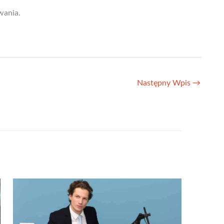
wania.
Następny Wpis
→