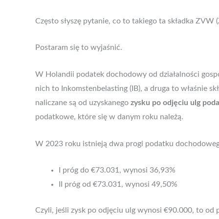
Często słyszę pytanie, co to takiego ta składka ZVW (
Postaram się to wyjaśnić.
W Holandii podatek dochodowy od działalności gospod
nich to Inkomstenbelasting (IB), a druga to właśnie 
naliczane są od uzyskanego
zysku po odjęciu ulg po
podatkowe, które się w danym roku należą.
W 2023 roku istnieją dwa progi podatku dochodowego 
I próg do €73.031, wynosi 36,93%
II próg od €73.031, wynosi 49,50%
Czyli, jeśli zysk po odjęciu ulg wynosi €90.000, to 