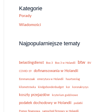
Kategorie
Porady
Wiadomości
Najpopularniejsze tematy
btw
belastingdienst
Box 3
Box 3 w Holandii
BV
dofinansowania w Holandii
COVID-19
Eenmanszaak
emerytura w Holandii
huurtoeslag
kilometrówka
kindgebondenbudget
kor
koronakryzys
koszty przejazdów
kryterium godzinowe
podatek dochodowy w Holandii
podatki
Pomoc finansowa
samochód firmowy w Holandii