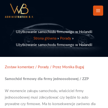
Przejdź
do
treści
Użytkowanie samochodu firmowego w Holandii
Strona główna
Porady
Użytkowanie samochodu firmowego w Holandii
Zostaw komentarz
/
Porady
/ Przez
Monika Bugaj
Samochód firmowy dla firmy jednoosobowej / ZZP
W momencie zakupu samochodu, właściciel firmy
jednoosobowej musi zdecydować czy będzie to auto
prywatne czy firmowe. Ma to konsekwencje zarówno dla