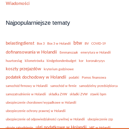
Wiadomości
Najpopularniejsze tematy
btw
belastingdienst
Box 3
Box 3 w Holandii
BV
COVID-19
dofinansowania w Holandii
Eenmanszaak
emerytura w Holandii
huurtoeslag
kilometrówka
kindgebondenbudget
kor
koronakryzys
koszty przejazdów
kryterium godzinowe
podatek dochodowy w Holandii
podatki
Pomoc finansowa
samochód firmowy w Holandii
samochód w firmie
samodzielny przedsiębiorca
samozatrudnienie w Holandii
składka ZVW
składki ZVW
stawki bpm
ubezpieczenie chorobowe/wypadkowe w Holandii
ubezpieczenie ochrony prawnej w Holandii
ubezpieczenie od odpowiedzialności cywilnej w Holandii
ubezpieczenie zzp
ulgi podatkowe w Holandii
ukryte zatrudnienie
VAT w Holandii