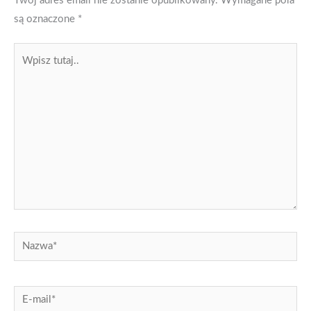
Twój adres email nie zostanie opublikowany.
Wymagane pola
są oznaczone
*
Wpisz
tutaj..
Nazwa*
E-