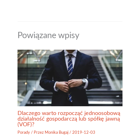
Powiązane wpisy
Dlaczego warto rozpocząć jednoosobową
działalność gospodarczą lub spółkę jawną
(VOF)?
Porady
/ Przez
Monika Bugaj
/
2019-12-03