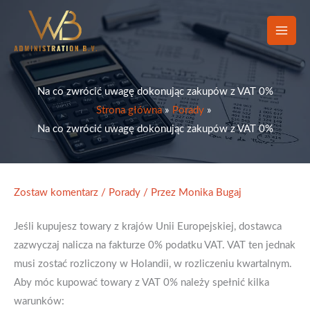
Przejdź
do
treści
Na co zwrócić uwagę dokonując zakupów z VAT 0%
Strona główna
Porady
Na co zwrócić uwagę dokonując zakupów z VAT 0%
Zostaw komentarz
/
Porady
/ Przez
Monika Bugaj
Jeśli kupujesz towary z krajów Unii Europejskiej, dostawca
zazwyczaj nalicza na fakturze 0% podatku VAT. VAT ten jednak
musi zostać rozliczony w Holandii, w rozliczeniu kwartalnym.
Aby móc kupować towary z VAT 0% należy spełnić kilka
warunków: