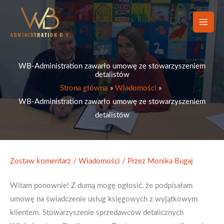
Przejdź
do
treści
WB-Administration zawarło umowę ze stowarzyszeniem
detalistów
Strona główna
Wiadomości
WB-Administration zawarło umowę ze stowarzyszeniem
detalistów
Zostaw komentarz
/
Wiadomości
/ Przez
Monika Bugaj
Witam ponownie! Z dumą mogę ogłosić, że podpisałam
umowę na świadczenie usług księgowych z wyjątkowym
klientem. Stowarzyszenie sprzedawców detalicznych