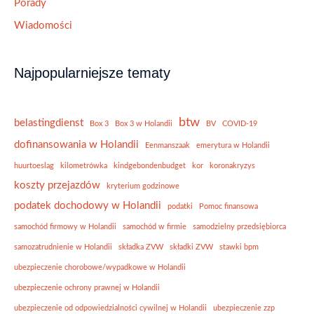
Porady
Wiadomości
Najpopularniejsze tematy
btw
belastingdienst
Box 3
Box 3 w Holandii
BV
COVID-19
dofinansowania w Holandii
Eenmanszaak
emerytura w Holandii
huurtoeslag
kilometrówka
kindgebondenbudget
kor
koronakryzys
koszty przejazdów
kryterium godzinowe
podatek dochodowy w Holandii
podatki
Pomoc finansowa
samochód firmowy w Holandii
samochód w firmie
samodzielny przedsiębiorca
samozatrudnienie w Holandii
składka ZVW
składki ZVW
stawki bpm
ubezpieczenie chorobowe/wypadkowe w Holandii
ubezpieczenie ochrony prawnej w Holandii
ubezpieczenie od odpowiedzialności cywilnej w Holandii
ubezpieczenie zzp